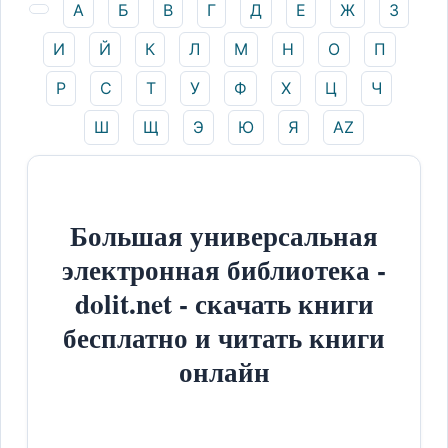
А
Б
В
Г
Д
Е
Ж
З
И
Й
К
Л
М
Н
О
П
Р
С
Т
У
Ф
Х
Ц
Ч
Ш
Щ
Э
Ю
Я
AZ
Большая универсальная
электронная библиотека -
dolit.net - скачать книги
бесплатно и читать книги
онлайн