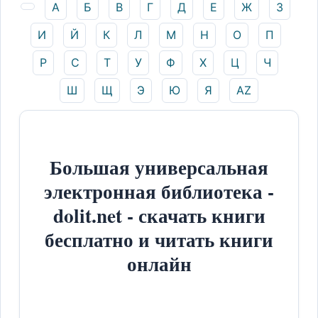
А
Б
В
Г
Д
Е
Ж
З
И
Й
К
Л
М
Н
О
П
Р
С
Т
У
Ф
Х
Ц
Ч
Ш
Щ
Э
Ю
Я
AZ
Большая универсальная
электронная библиотека -
dolit.net - скачать книги
бесплатно и читать книги
онлайн