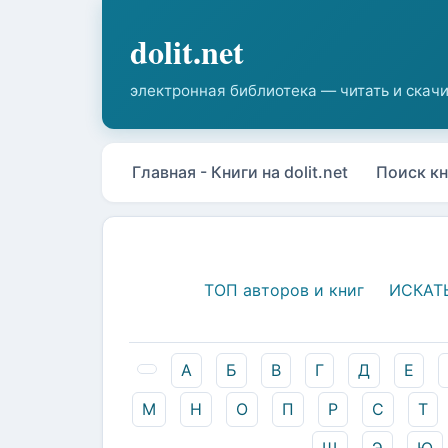
Главная - Книги на dolit.net
Поиск кн
ТОП авторов и книг
ИСКАТ
А
Б
В
Г
Д
Е
М
Н
О
П
Р
С
Т