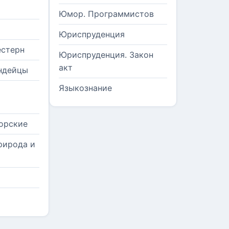
Юмор. Программистов
Юриспруденция
естерн
Юриспруденция. Закон
акт
ндейцы
Языкознание
орские
рирода и