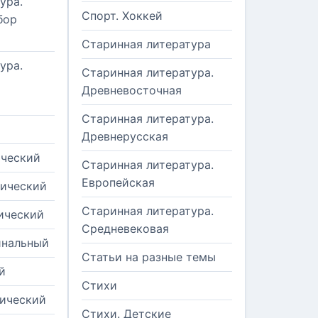
ура.
Спорт. Хоккей
бор
Старинная литература
ура.
Старинная литература.
Древневосточная
Старинная литература.
Древнерусская
ический
Старинная литература.
Европейская
рический
Старинная литература.
ический
Средневековая
инальный
Статьи на разные темы
й
Стихи
тический
Стихи. Детские