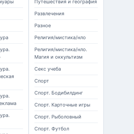
муары
Путешествия и география
Развлечения
Разное
тура
Религия/мистика/нло
ура.
Религия/мистика/нло.
о
Магия и оккультизм
ура.
Секс учеба
еская
Спорт
Спорт. Бодибилдинг
ура.
реклама
Спорт. Карточные игры
ура.
Спорт. Рыболовный
Спорт. Футбол