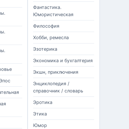
Фантастика.
ы.
Юмористическая
Философия
ы.
Хобби, ремесла
Эзотерика
ы.
Экономика и бухгалтерия
ровье
Экшн, приключения
Эпос
Энциклопедия /
справочник / словарь
ательная
Эротика
ная
Этика
Юмор