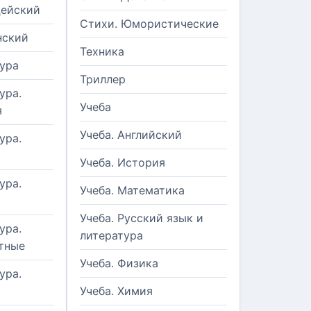
цейский
Стихи. Юмористические
нский
Техника
ура
Триллер
ура.
Учеба
я
Учеба. Английский
ура.
Учеба. История
ура.
Учеба. Математика
Учеба. Русский язык и
ура.
литература
тные
Учеба. Физика
ура.
Учеба. Химия