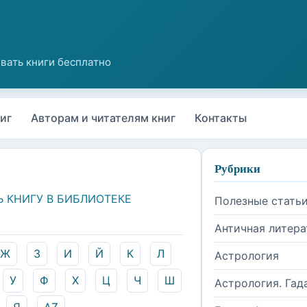
иг
Авторам и читателям книг
Контакты
Рубрики
Ь КНИГУ В БИБЛИОТЕКЕ
Полезные стать
Античная литера
Ж
З
И
Й
К
Л
Астрология
У
Ф
Х
Ц
Ч
Ш
Астрология. Гад