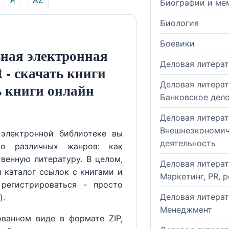
Я
AZ
Биографии и ме
Биология
Боевики
ная электронная
Деловая литера
t - скачать книги
Деловая литерат
ь книги онлайн
Банковское дел
Деловая литерат
Внешнеэкономич
электронной библиотеке вы
деятельность
но различных жанров: как
венную литературу. В целом,
Деловая литерат
й каталог ссылок с книгами и
Маркетинг, PR, 
регистрироваться - просто
Деловая литерат
).
Менеджмент
ованном виде в формате ZIP,