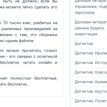
Деловая литерат
м быть не должно; если вы
Управление, под
кже можете легко сделать это
персонала
Деловая литерат
 70 тысяч книг, разбитых на
Ценные бумаги,
 различных произведений на
инвестиции
вязано с тем, что сборники
но одним файлом.
Детектив
их можно прочитать только
Детектив. Ирон
ия - это связано с политикой
бесплатно читать онлайн и
Детектив. Исто
Детектив. Класс
ниг полностью бесплатные,
Детектив. Крим
ать бесплатно.
Детектив. Круто
Детектив. Поли