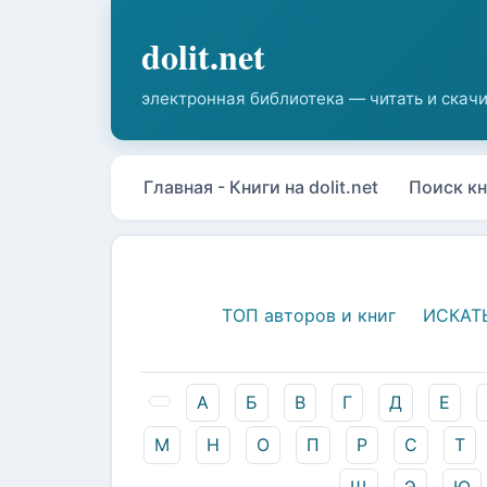
Главная - Книги на dolit.net
Поиск кн
ТОП авторов и книг
ИСКАТ
А
Б
В
Г
Д
Е
М
Н
О
П
Р
С
Т