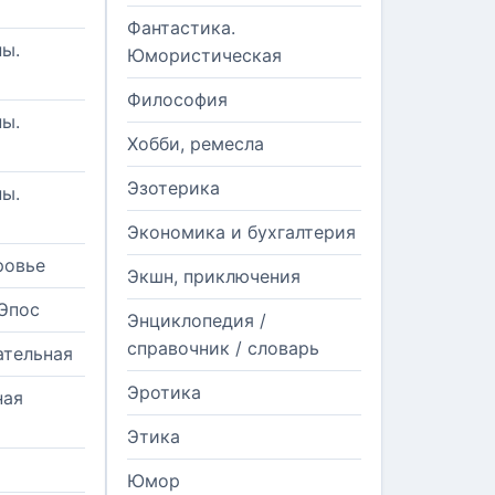
Фантастика.
ы.
Юмористическая
Философия
ы.
Хобби, ремесла
Эзотерика
ы.
Экономика и бухгалтерия
ровье
Экшн, приключения
Эпос
Энциклопедия /
справочник / словарь
ательная
Эротика
ная
Этика
Юмор