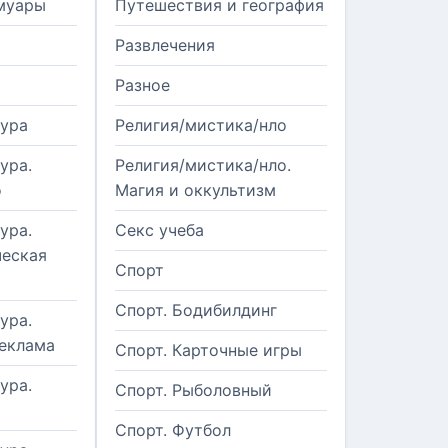
муары
Путешествия и география
Развлечения
Разное
тура
Религия/мистика/нло
ура.
Религия/мистика/нло.
о
Магия и оккультизм
ура.
Секс учеба
еская
Спорт
Спорт. Бодибилдинг
ура.
реклама
Спорт. Карточные игры
ура.
Спорт. Рыболовный
Спорт. Футбол