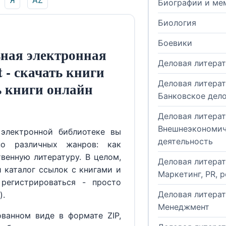
Я
AZ
Биографии и ме
Биология
Боевики
ная электронная
Деловая литера
t - скачать книги
Деловая литерат
ь книги онлайн
Банковское дел
Деловая литерат
Внешнеэкономич
электронной библиотеке вы
деятельность
но различных жанров: как
венную литературу. В целом,
Деловая литерат
й каталог ссылок с книгами и
Маркетинг, PR, 
регистрироваться - просто
Деловая литерат
).
Менеджмент
ованном виде в формате ZIP,