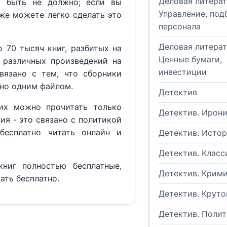
Деловая литерат
м быть не должно; если вы
Управление, под
кже можете легко сделать это
персонала
Деловая литерат
 70 тысяч книг, разбитых на
Ценные бумаги,
 различных произведений на
инвестиции
вязано с тем, что сборники
но одним файлом.
Детектив
их можно прочитать только
Детектив. Ирон
ия - это связано с политикой
бесплатно читать онлайн и
Детектив. Исто
Детектив. Класс
ниг полностью бесплатные,
Детектив. Крим
ать бесплатно.
Детектив. Круто
Детектив. Поли