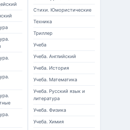
цейский
Стихи. Юмористические
нский
Техника
ура
Триллер
ура.
Учеба
я
Учеба. Английский
ура.
Учеба. История
ура.
Учеба. Математика
Учеба. Русский язык и
ура.
литература
тные
Учеба. Физика
ура.
Учеба. Химия