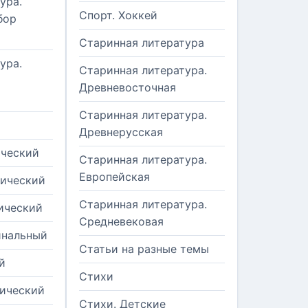
ура.
Спорт. Хоккей
бор
Старинная литература
ура.
Старинная литература.
Древневосточная
Старинная литература.
Древнерусская
ический
Старинная литература.
Европейская
рический
Старинная литература.
ический
Средневековая
инальный
Статьи на разные темы
й
Стихи
тический
Стихи. Детские