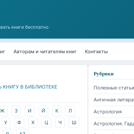
иг
Авторам и читателям книг
Контакты
Рубрики
Ь КНИГУ В БИБЛИОТЕКЕ
Полезные стать
Античная литера
Ж
З
И
Й
К
Л
Астрология
У
Ф
Х
Ц
Ч
Ш
Астрология. Гад