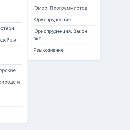
Юмор. Программистов
Юриспруденция
естерн
Юриспруденция. Закон
акт
ндейцы
Языкознание
орские
рирода и