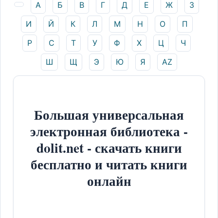
А
Б
В
Г
Д
Е
Ж
З
И
Й
К
Л
М
Н
О
П
Р
С
Т
У
Ф
Х
Ц
Ч
Ш
Щ
Э
Ю
Я
AZ
Большая универсальная
электронная библиотека -
dolit.net - скачать книги
бесплатно и читать книги
онлайн