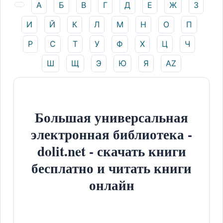
А
Б
В
Г
Д
Е
Ж
З
И
Й
К
Л
М
Н
О
П
Р
С
Т
У
Ф
Х
Ц
Ч
Ш
Щ
Э
Ю
Я
AZ
Большая универсальная
электронная библиотека -
dolit.net - скачать книги
бесплатно и читать книги
онлайн