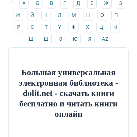
А
Б
В
Г
Д
Е
Ж
З
И
Й
К
Л
М
Н
О
П
Р
С
Т
У
Ф
Х
Ц
Ч
Ш
Щ
Э
Ю
Я
AZ
Большая универсальная
электронная библиотека -
dolit.net - скачать книги
бесплатно и читать книги
онлайн