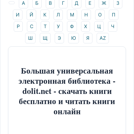
А
Б
В
Г
Д
Е
Ж
З
И
Й
К
Л
М
Н
О
П
Р
С
Т
У
Ф
Х
Ц
Ч
Ш
Щ
Э
Ю
Я
AZ
Большая универсальная
электронная библиотека -
dolit.net - скачать книги
бесплатно и читать книги
онлайн