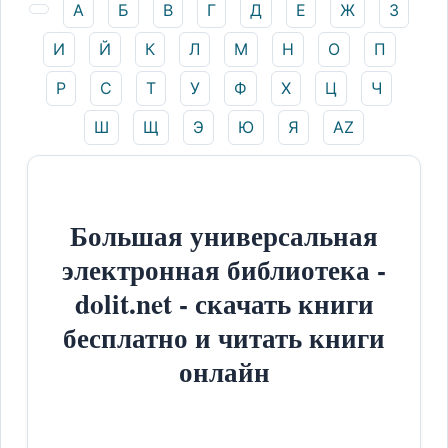
А
Б
В
Г
Д
Е
Ж
З
И
Й
К
Л
М
Н
О
П
Р
С
Т
У
Ф
Х
Ц
Ч
Ш
Щ
Э
Ю
Я
AZ
Большая универсальная
электронная библиотека -
dolit.net - скачать книги
бесплатно и читать книги
онлайн