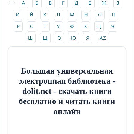
А
Б
В
Г
Д
Е
Ж
З
И
Й
К
Л
М
Н
О
П
Р
С
Т
У
Ф
Х
Ц
Ч
Ш
Щ
Э
Ю
Я
AZ
Большая универсальная
электронная библиотека -
dolit.net - скачать книги
бесплатно и читать книги
онлайн