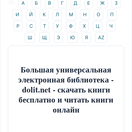
А
Б
В
Г
Д
Е
Ж
З
И
Й
К
Л
М
Н
О
П
Р
С
Т
У
Ф
Х
Ц
Ч
Ш
Щ
Э
Ю
Я
AZ
Большая универсальная
электронная библиотека -
dolit.net - скачать книги
бесплатно и читать книги
онлайн