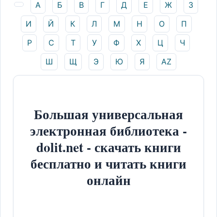
А
Б
В
Г
Д
Е
Ж
З
И
Й
К
Л
М
Н
О
П
Р
С
Т
У
Ф
Х
Ц
Ч
Ш
Щ
Э
Ю
Я
AZ
Большая универсальная
электронная библиотека -
dolit.net - скачать книги
бесплатно и читать книги
онлайн