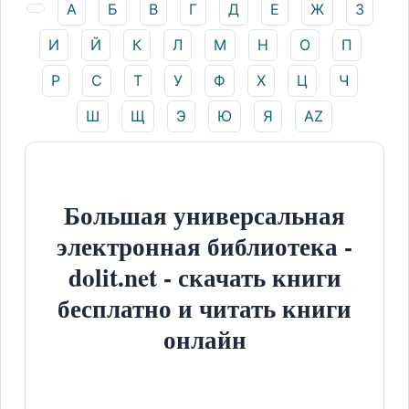
А
Б
В
Г
Д
Е
Ж
З
И
Й
К
Л
М
Н
О
П
Р
С
Т
У
Ф
Х
Ц
Ч
Ш
Щ
Э
Ю
Я
AZ
Большая универсальная
электронная библиотека -
dolit.net - скачать книги
бесплатно и читать книги
онлайн