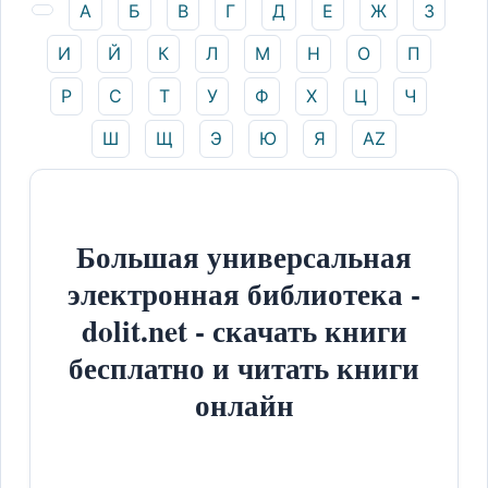
А
Б
В
Г
Д
Е
Ж
З
И
Й
К
Л
М
Н
О
П
Р
С
Т
У
Ф
Х
Ц
Ч
Ш
Щ
Э
Ю
Я
AZ
Большая универсальная
электронная библиотека -
dolit.net - скачать книги
бесплатно и читать книги
онлайн