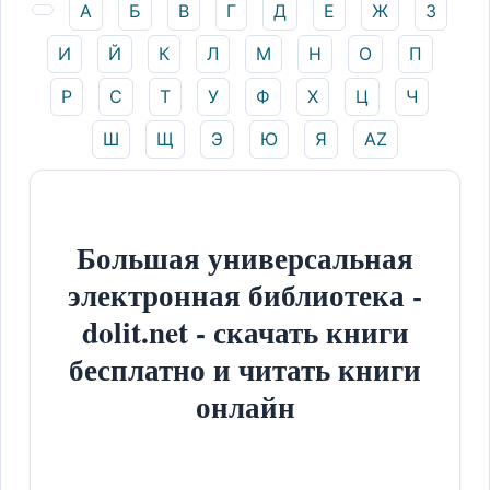
А
Б
В
Г
Д
Е
Ж
З
И
Й
К
Л
М
Н
О
П
Р
С
Т
У
Ф
Х
Ц
Ч
Ш
Щ
Э
Ю
Я
AZ
Большая универсальная
электронная библиотека -
dolit.net - скачать книги
бесплатно и читать книги
онлайн