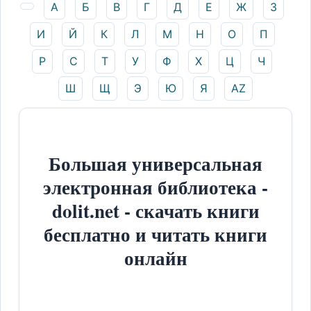
А
Б
В
Г
Д
Е
Ж
З
И
Й
К
Л
М
Н
О
П
Р
С
Т
У
Ф
Х
Ц
Ч
Ш
Щ
Э
Ю
Я
AZ
Большая универсальная
электронная библиотека -
dolit.net - скачать книги
бесплатно и читать книги
онлайн