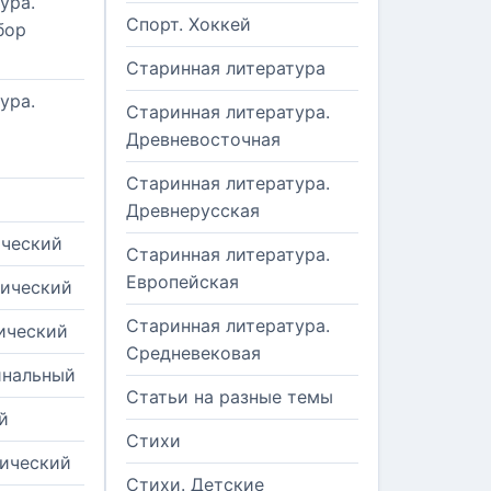
ура.
Спорт. Хоккей
бор
Старинная литература
ура.
Старинная литература.
Древневосточная
Старинная литература.
Древнерусская
ический
Старинная литература.
Европейская
рический
Старинная литература.
ический
Средневековая
инальный
Статьи на разные темы
й
Стихи
тический
Стихи. Детские