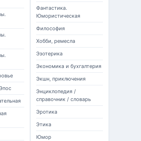
Фантастика.
ы.
Юмористическая
Философия
ы.
Хобби, ремесла
Эзотерика
ы.
Экономика и бухгалтерия
ровье
Экшн, приключения
Эпос
Энциклопедия /
справочник / словарь
ательная
Эротика
ная
Этика
Юмор