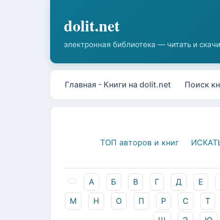
Главная - Книги на dolit.net
Поиск кн
ТОП авторов и книг
ИСКАТ
А
Б
В
Г
Д
Е
М
Н
О
П
Р
С
Т