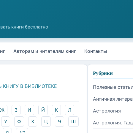
иг
Авторам и читателям книг
Контакты
Рубрики
Ь КНИГУ В БИБЛИОТЕКЕ
Полезные стать
Античная литера
Ж
З
И
Й
К
Л
Астрология
У
Ф
Х
Ц
Ч
Ш
Астрология. Гад