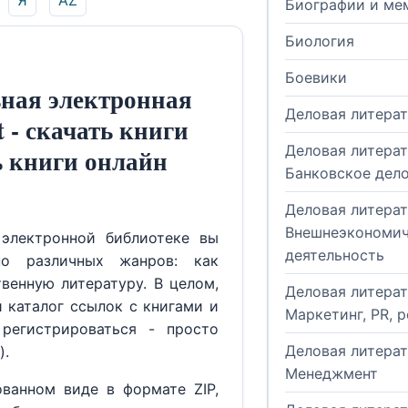
Я
AZ
Биографии и ме
Биология
Боевики
ная электронная
Деловая литера
t - скачать книги
Деловая литерат
ь книги онлайн
Банковское дел
Деловая литерат
Внешнеэкономич
электронной библиотеке вы
деятельность
но различных жанров: как
венную литературу. В целом,
Деловая литерат
й каталог ссылок с книгами и
Маркетинг, PR, 
регистрироваться - просто
Деловая литерат
).
Менеджмент
ованном виде в формате ZIP,