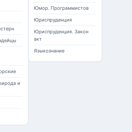
Юмор. Программистов
Юриспруденция
естерн
Юриспруденция. Закон
акт
ндейцы
Языкознание
орские
рирода и