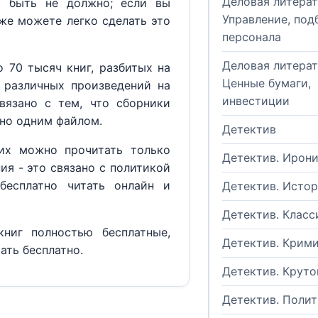
Деловая литерат
м быть не должно; если вы
Управление, под
кже можете легко сделать это
персонала
Деловая литерат
 70 тысяч книг, разбитых на
Ценные бумаги,
 различных произведений на
инвестиции
вязано с тем, что сборники
но одним файлом.
Детектив
их можно прочитать только
Детектив. Ирон
ия - это связано с политикой
бесплатно читать онлайн и
Детектив. Исто
Детектив. Класс
ниг полностью бесплатные,
Детектив. Крим
ать бесплатно.
Детектив. Круто
Детектив. Поли