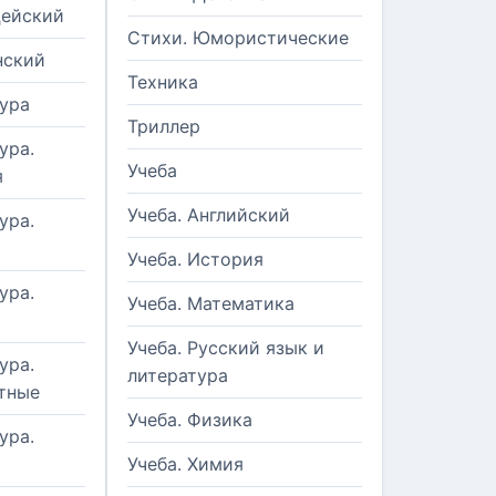
цейский
Стихи. Юмористические
нский
Техника
ура
Триллер
ура.
Учеба
я
Учеба. Английский
ура.
Учеба. История
ура.
Учеба. Математика
Учеба. Русский язык и
ура.
литература
тные
Учеба. Физика
ура.
Учеба. Химия