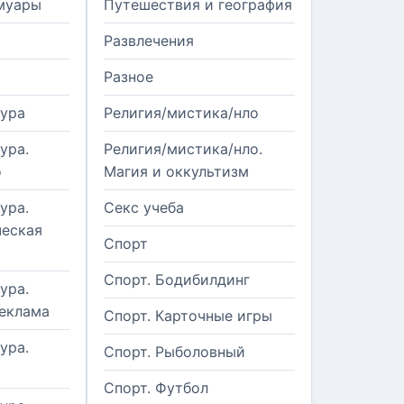
муары
Путешествия и география
Развлечения
Разное
тура
Религия/мистика/нло
ура.
Религия/мистика/нло.
о
Магия и оккультизм
ура.
Секс учеба
еская
Спорт
Спорт. Бодибилдинг
ура.
реклама
Спорт. Карточные игры
ура.
Спорт. Рыболовный
Спорт. Футбол