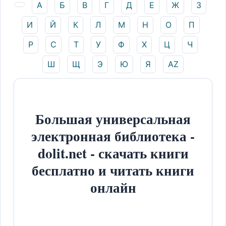
А
Б
В
Г
Д
Е
Ж
З
И
Й
К
Л
М
Н
О
П
Р
С
Т
У
Ф
Х
Ц
Ч
Ш
Щ
Э
Ю
Я
AZ
Большая универсальная
электронная библиотека -
dolit.net - скачать книги
бесплатно и читать книги
онлайн