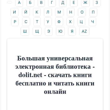
А
Б
В
Г
Д
Е
Ж
З
И
Й
К
Л
М
Н
О
П
Р
С
Т
У
Ф
Х
Ц
Ч
Ш
Щ
Э
Ю
Я
AZ
Большая универсальная
электронная библиотека -
dolit.net - скачать книги
бесплатно и читать книги
онлайн