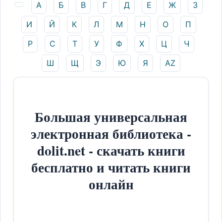
А
Б
В
Г
Д
Е
Ж
З
И
Й
К
Л
М
Н
О
П
Р
С
Т
У
Ф
Х
Ц
Ч
Ш
Щ
Э
Ю
Я
AZ
Большая универсальная
электронная библиотека -
dolit.net - скачать книги
бесплатно и читать книги
онлайн