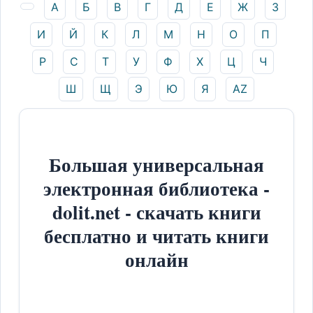
А
Б
В
Г
Д
Е
Ж
З
И
Й
К
Л
М
Н
О
П
Р
С
Т
У
Ф
Х
Ц
Ч
Ш
Щ
Э
Ю
Я
AZ
Большая универсальная
электронная библиотека -
dolit.net - скачать книги
бесплатно и читать книги
онлайн