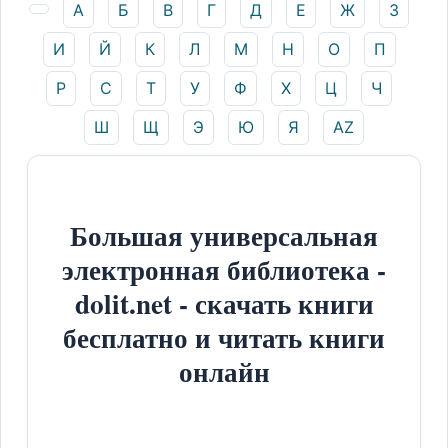
А
Б
В
Г
Д
Е
Ж
З
И
Й
К
Л
М
Н
О
П
Р
С
Т
У
Ф
Х
Ц
Ч
Ш
Щ
Э
Ю
Я
AZ
Большая универсальная
электронная библиотека -
dolit.net - скачать книги
бесплатно и читать книги
онлайн