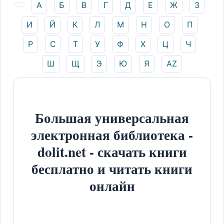
А
Б
В
Г
Д
Е
Ж
З
И
Й
К
Л
М
Н
О
П
Р
С
Т
У
Ф
Х
Ц
Ч
Ш
Щ
Э
Ю
Я
AZ
Большая универсальная
электронная библиотека -
dolit.net - скачать книги
бесплатно и читать книги
онлайн