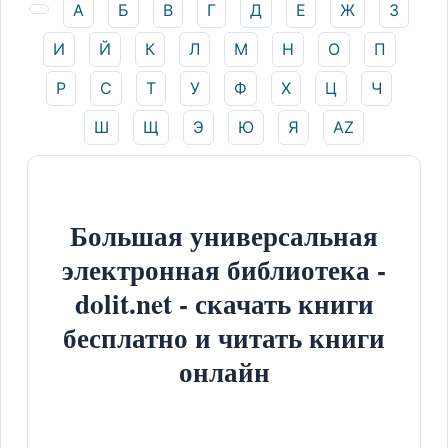
А
Б
В
Г
Д
Е
Ж
З
И
Й
К
Л
М
Н
О
П
Р
С
Т
У
Ф
Х
Ц
Ч
Ш
Щ
Э
Ю
Я
AZ
Большая универсальная
электронная библиотека -
dolit.net - скачать книги
бесплатно и читать книги
онлайн