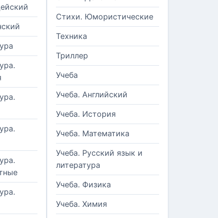
цейский
Стихи. Юмористические
нский
Техника
ура
Триллер
ура.
Учеба
я
Учеба. Английский
ура.
Учеба. История
ура.
Учеба. Математика
Учеба. Русский язык и
ура.
литература
тные
Учеба. Физика
ура.
Учеба. Химия