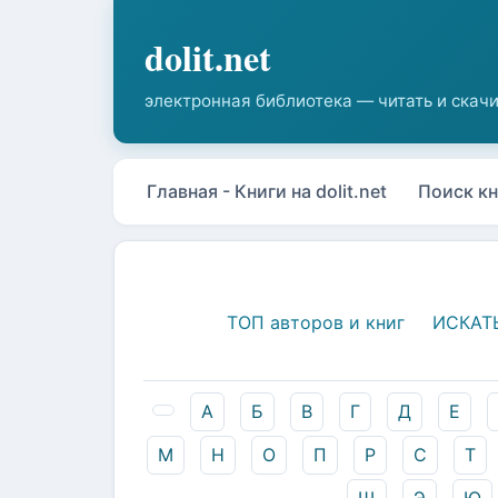
Главная - Книги на dolit.net
Поиск кн
ТОП авторов и книг
ИСКАТ
А
Б
В
Г
Д
Е
М
Н
О
П
Р
С
Т