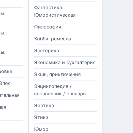
Фантастика.
ы.
Юмористическая
Философия
ы.
Хобби, ремесла
Эзотерика
ы.
Экономика и бухгалтерия
ровье
Экшн, приключения
Эпос
Энциклопедия /
справочник / словарь
ательная
Эротика
ная
Этика
Юмор