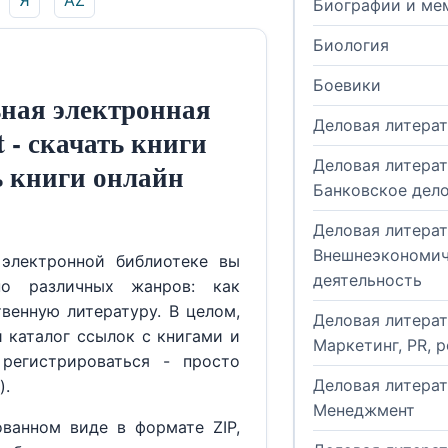
Я
AZ
Биографии и ме
Биология
Боевики
ная электронная
Деловая литера
t - скачать книги
Деловая литерат
ь книги онлайн
Банковское дел
Деловая литерат
Внешнеэкономич
электронной библиотеке вы
деятельность
но различных жанров: как
венную литературу. В целом,
Деловая литерат
й каталог ссылок с книгами и
Маркетинг, PR, 
регистрироваться - просто
Деловая литерат
).
Менеджмент
ованном виде в формате ZIP,