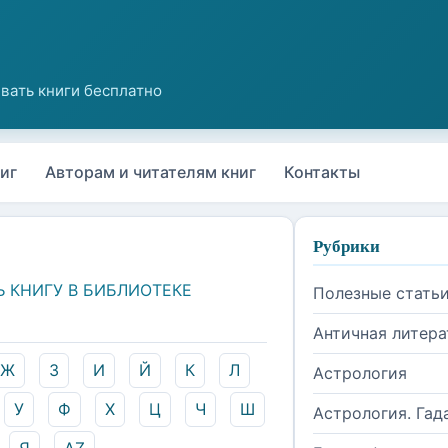
иг
Авторам и читателям книг
Контакты
Рубрики
Ь КНИГУ В БИБЛИОТЕКЕ
Полезные стать
Античная литера
Ж
З
И
Й
К
Л
Астрология
У
Ф
Х
Ц
Ч
Ш
Астрология. Гад