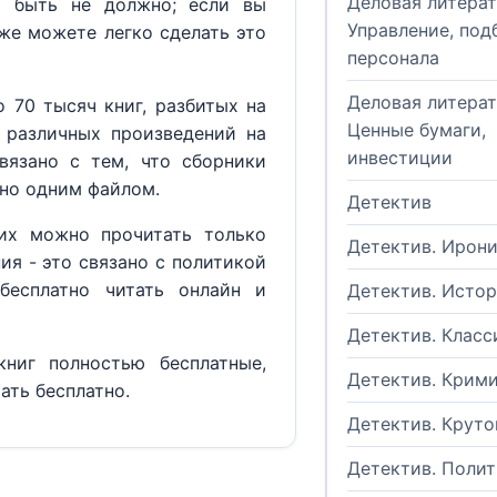
Деловая литерат
м быть не должно; если вы
Управление, под
кже можете легко сделать это
персонала
Деловая литерат
 70 тысяч книг, разбитых на
Ценные бумаги,
 различных произведений на
инвестиции
вязано с тем, что сборники
но одним файлом.
Детектив
их можно прочитать только
Детектив. Ирон
ия - это связано с политикой
бесплатно читать онлайн и
Детектив. Исто
Детектив. Класс
ниг полностью бесплатные,
Детектив. Крим
ать бесплатно.
Детектив. Круто
Детектив. Поли