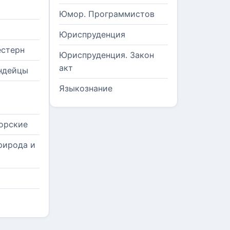
Юмор. Программистов
Юриспруденция
естерн
Юриспруденция. Закон
акт
ндейцы
Языкознание
орские
рирода и