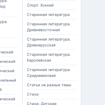
ура.
Спорт. Хоккей
бор
Старинная литература
ура.
Старинная литература.
Древневосточная
Старинная литература.
Древнерусская
ический
Старинная литература.
Европейская
рический
Старинная литература.
ический
Средневековая
инальный
Статьи на разные темы
й
Стихи
тический
Стихи. Детские