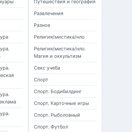
муары
Путешествия и география
Развлечения
Разное
тура
Религия/мистика/нло
ура.
Религия/мистика/нло.
о
Магия и оккультизм
ура.
Секс учеба
еская
Спорт
Спорт. Бодибилдинг
ура.
реклама
Спорт. Карточные игры
ура.
Спорт. Рыболовный
Спорт. Футбол