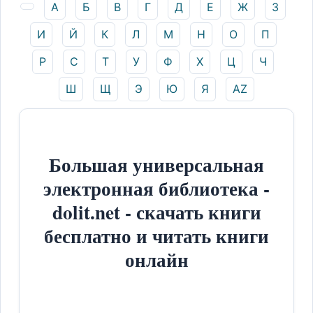
А
Б
В
Г
Д
Е
Ж
З
И
Й
К
Л
М
Н
О
П
Р
С
Т
У
Ф
Х
Ц
Ч
Ш
Щ
Э
Ю
Я
AZ
Большая универсальная
электронная библиотека -
dolit.net - скачать книги
бесплатно и читать книги
онлайн