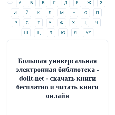
А
Б
В
Г
Д
Е
Ж
З
И
Й
К
Л
М
Н
О
П
Р
С
Т
У
Ф
Х
Ц
Ч
Ш
Щ
Э
Ю
Я
AZ
Большая универсальная
электронная библиотека -
dolit.net - скачать книги
бесплатно и читать книги
онлайн