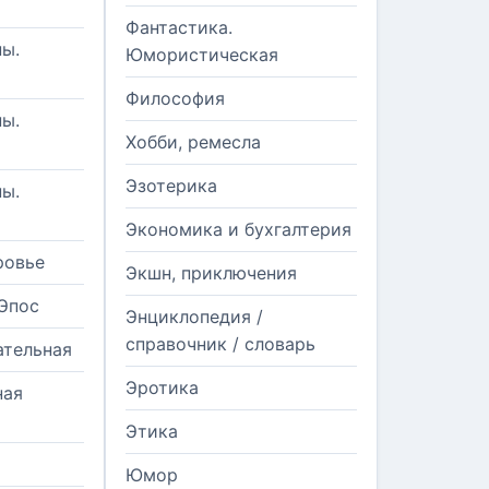
Фантастика.
ы.
Юмористическая
Философия
ы.
Хобби, ремесла
Эзотерика
ы.
Экономика и бухгалтерия
ровье
Экшн, приключения
Эпос
Энциклопедия /
справочник / словарь
ательная
Эротика
ная
Этика
Юмор