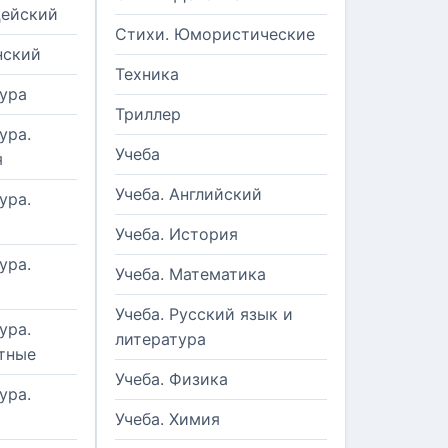
цейский
Стихи. Юмористические
нский
Техника
ура
Триллер
ура.
Учеба
я
Учеба. Английский
ура.
Учеба. История
ура.
Учеба. Математика
Учеба. Русский язык и
ура.
литература
тные
Учеба. Физика
ура.
Учеба. Химия