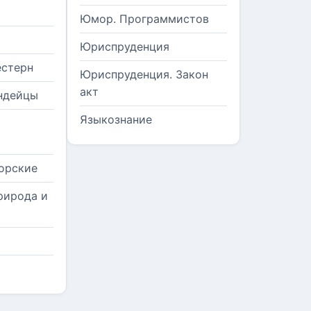
Юмор. Программистов
Юриспруденция
естерн
Юриспруденция. Закон
акт
ндейцы
Языкознание
орские
рирода и