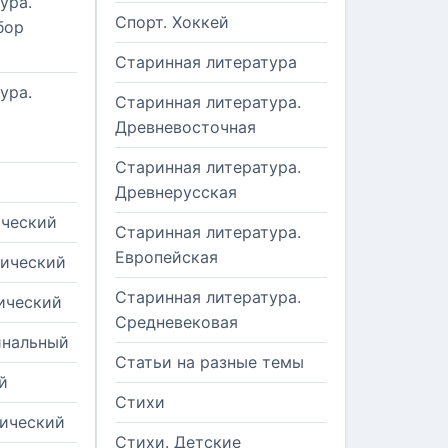
ура.
Спорт. Хоккей
бор
Старинная литература
ура.
Старинная литература.
Древневосточная
Старинная литература.
Древнерусская
ический
Старинная литература.
Европейская
рический
Старинная литература.
ический
Средневековая
инальный
Статьи на разные темы
й
Стихи
тический
Стихи. Детские