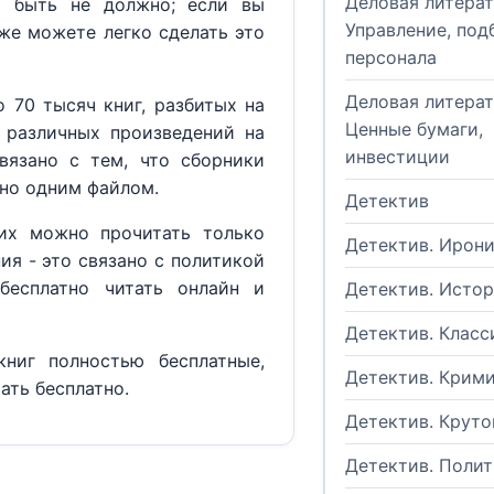
Деловая литерат
м быть не должно; если вы
Управление, под
кже можете легко сделать это
персонала
Деловая литерат
 70 тысяч книг, разбитых на
Ценные бумаги,
 различных произведений на
инвестиции
вязано с тем, что сборники
но одним файлом.
Детектив
их можно прочитать только
Детектив. Ирон
ия - это связано с политикой
бесплатно читать онлайн и
Детектив. Исто
Детектив. Класс
ниг полностью бесплатные,
Детектив. Крим
ать бесплатно.
Детектив. Круто
Детектив. Поли