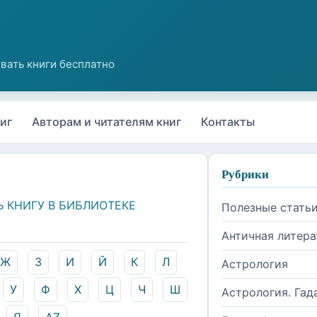
иг
Авторам и читателям книг
Контакты
Рубрики
Ь КНИГУ В БИБЛИОТЕКЕ
Полезные стать
Античная литера
Ж
З
И
Й
К
Л
Астрология
У
Ф
Х
Ц
Ч
Ш
Астрология. Гад