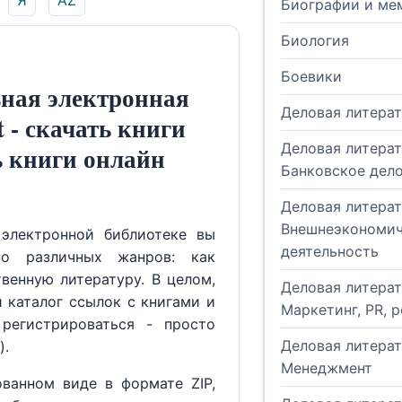
Я
AZ
Биографии и ме
Биология
Боевики
ная электронная
Деловая литера
t - скачать книги
Деловая литерат
ь книги онлайн
Банковское дел
Деловая литерат
Внешнеэкономич
электронной библиотеке вы
деятельность
но различных жанров: как
венную литературу. В целом,
Деловая литерат
й каталог ссылок с книгами и
Маркетинг, PR, 
регистрироваться - просто
Деловая литерат
).
Менеджмент
ованном виде в формате ZIP,