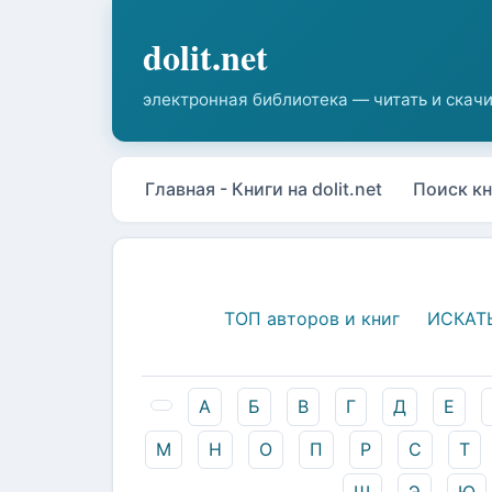
Главная - Книги на dolit.net
Поиск кн
ТОП авторов и книг
ИСКАТ
А
Б
В
Г
Д
Е
М
Н
О
П
Р
С
Т