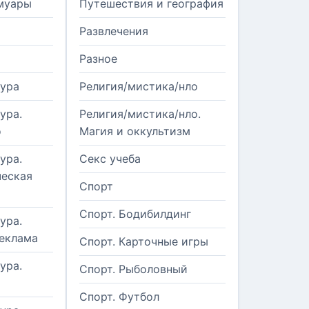
муары
Путешествия и география
Развлечения
Разное
тура
Религия/мистика/нло
ура.
Религия/мистика/нло.
о
Магия и оккультизм
ура.
Секс учеба
еская
Спорт
Спорт. Бодибилдинг
ура.
реклама
Спорт. Карточные игры
ура.
Спорт. Рыболовный
Спорт. Футбол