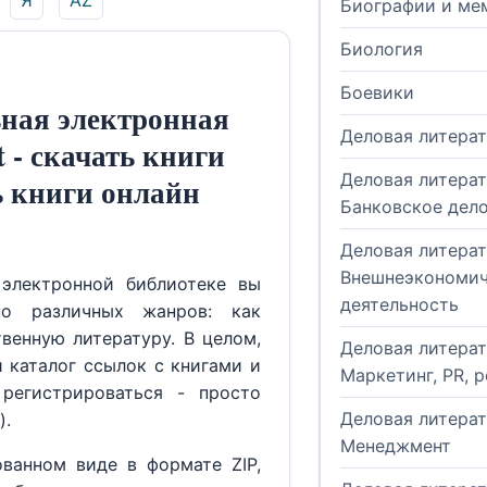
Я
AZ
Биографии и ме
Биология
Боевики
ная электронная
Деловая литера
t - скачать книги
Деловая литерат
ь книги онлайн
Банковское дел
Деловая литерат
Внешнеэкономич
электронной библиотеке вы
деятельность
но различных жанров: как
венную литературу. В целом,
Деловая литерат
й каталог ссылок с книгами и
Маркетинг, PR, 
регистрироваться - просто
Деловая литерат
).
Менеджмент
ованном виде в формате ZIP,