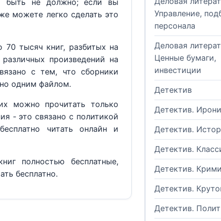
Деловая литерат
м быть не должно; если вы
Управление, под
кже можете легко сделать это
персонала
Деловая литерат
 70 тысяч книг, разбитых на
Ценные бумаги,
 различных произведений на
инвестиции
вязано с тем, что сборники
но одним файлом.
Детектив
их можно прочитать только
Детектив. Ирон
ия - это связано с политикой
бесплатно читать онлайн и
Детектив. Исто
Детектив. Класс
ниг полностью бесплатные,
Детектив. Крим
ать бесплатно.
Детектив. Круто
Детектив. Поли