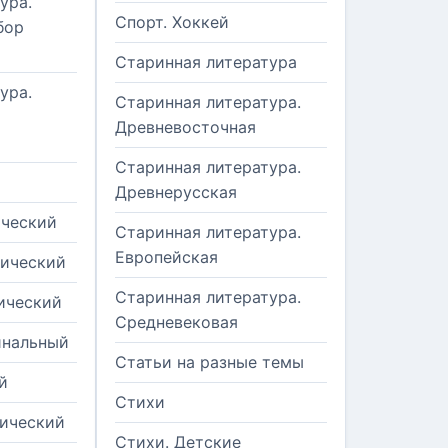
ура.
Спорт. Хоккей
бор
Старинная литература
ура.
Старинная литература.
Древневосточная
Старинная литература.
Древнерусская
ический
Старинная литература.
Европейская
рический
Старинная литература.
ический
Средневековая
инальный
Статьи на разные темы
й
Стихи
тический
Стихи. Детские