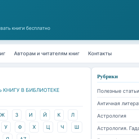
иг
Авторам и читателям книг
Контакты
Рубрики
Ь КНИГУ В БИБЛИОТЕКЕ
Полезные стать
Античная литера
Ж
З
И
Й
К
Л
Астрология
У
Ф
Х
Ц
Ч
Ш
Астрология. Гад