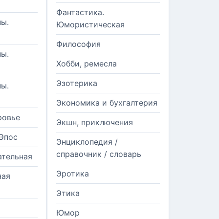
Фантастика.
ы.
Юмористическая
Философия
ы.
Хобби, ремесла
Эзотерика
ы.
Экономика и бухгалтерия
ровье
Экшн, приключения
Эпос
Энциклопедия /
справочник / словарь
ательная
Эротика
ная
Этика
Юмор