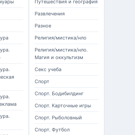
муары
Путешествия и география
Развлечения
Разное
тура
Религия/мистика/нло
ура.
Религия/мистика/нло.
о
Магия и оккультизм
ура.
Секс учеба
еская
Спорт
Спорт. Бодибилдинг
ура.
реклама
Спорт. Карточные игры
ура.
Спорт. Рыболовный
Спорт. Футбол