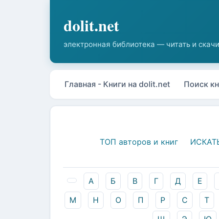
Главная - Книги на dolit.net
Поиск кн
ТОП авторов и книг
ИСКАТ
А
Б
В
Г
Д
Е
М
Н
О
П
Р
С
Т