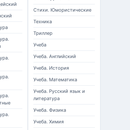
цейский
Стихи. Юмористические
нский
Техника
ура
Триллер
ура.
Учеба
я
Учеба. Английский
ура.
Учеба. История
ура.
Учеба. Математика
Учеба. Русский язык и
ура.
литература
тные
Учеба. Физика
ура.
Учеба. Химия