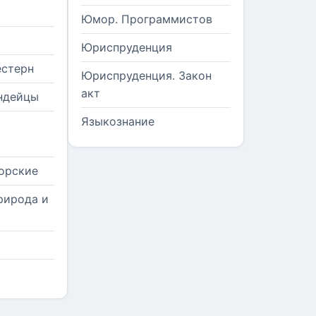
Юмор. Программистов
Юриспруденция
естерн
Юриспруденция. Закон
акт
ндейцы
Языкознание
орские
рирода и