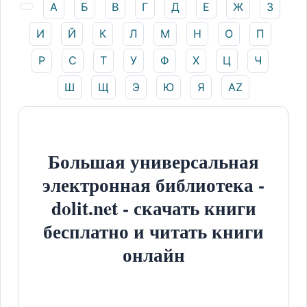
А
Б
В
Г
Д
Е
Ж
З
И
Й
К
Л
М
Н
О
П
Р
С
Т
У
Ф
Х
Ц
Ч
Ш
Щ
Э
Ю
Я
AZ
Большая универсальная
электронная библиотека -
dolit.net - скачать книги
бесплатно и читать книги
онлайн