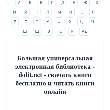
А
Б
В
Г
Д
Е
Ж
З
И
Й
К
Л
М
Н
О
П
Р
С
Т
У
Ф
Х
Ц
Ч
Ш
Щ
Э
Ю
Я
AZ
Большая универсальная
электронная библиотека -
dolit.net - скачать книги
бесплатно и читать книги
онлайн