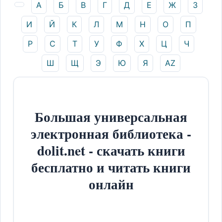
А
Б
В
Г
Д
Е
Ж
З
И
Й
К
Л
М
Н
О
П
Р
С
Т
У
Ф
Х
Ц
Ч
Ш
Щ
Э
Ю
Я
AZ
Большая универсальная
электронная библиотека -
dolit.net - скачать книги
бесплатно и читать книги
онлайн