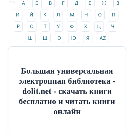
А
Б
В
Г
Д
Е
Ж
З
И
Й
К
Л
М
Н
О
П
Р
С
Т
У
Ф
Х
Ц
Ч
Ш
Щ
Э
Ю
Я
AZ
Большая универсальная
электронная библиотека -
dolit.net - скачать книги
бесплатно и читать книги
онлайн