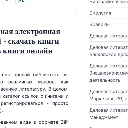
Я
AZ
Биографии и ме
Биология
Боевики
ная электронная
Деловая литера
t - скачать книги
Деловая литерат
ь книги онлайн
Банковское дел
Деловая литерат
Внешнеэкономич
электронной библиотеке вы
деятельность
но различных жанров: как
венную литературу. В целом,
Деловая литерат
й каталог ссылок с книгами и
Маркетинг, PR, 
регистрироваться - просто
Деловая литерат
).
Менеджмент
ованном виде в формате ZIP,