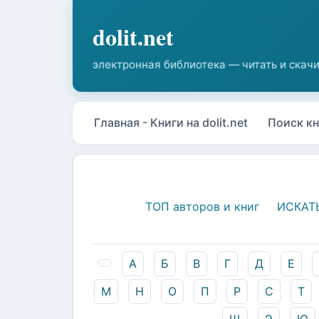
Главная - Книги на dolit.net
Поиск кн
ТОП авторов и книг
ИСКАТ
А
Б
В
Г
Д
Е
М
Н
О
П
Р
С
Т