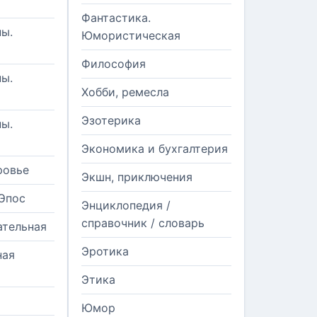
Фантастика.
ы.
Юмористическая
Философия
ы.
Хобби, ремесла
Эзотерика
ы.
Экономика и бухгалтерия
ровье
Экшн, приключения
Эпос
Энциклопедия /
справочник / словарь
ательная
Эротика
ная
Этика
Юмор