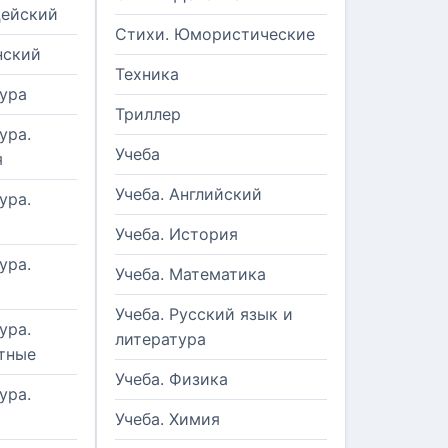
цейский
Стихи. Юмористические
нский
Техника
ура
Триллер
ура.
Учеба
я
Учеба. Английский
ура.
Учеба. История
ура.
Учеба. Математика
Учеба. Русский язык и
ура.
литература
тные
Учеба. Физика
ура.
Учеба. Химия