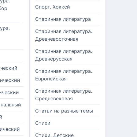
ура.
Спорт. Хоккей
бор
Старинная литература
ура.
Старинная литература.
Древневосточная
Старинная литература.
Древнерусская
ический
Старинная литература.
Европейская
рический
Старинная литература.
ический
Средневековая
инальный
Статьи на разные темы
й
Стихи
тический
Стихи. Детские