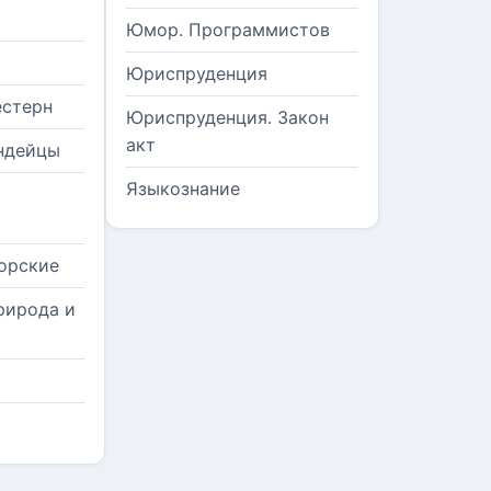
Юмор. Программистов
Юриспруденция
естерн
Юриспруденция. Закон
акт
ндейцы
Языкознание
орские
рирода и