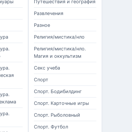
муары
Путешествия и география
Развлечения
Разное
тура
Религия/мистика/нло
ура.
Религия/мистика/нло.
о
Магия и оккультизм
ура.
Секс учеба
еская
Спорт
Спорт. Бодибилдинг
ура.
реклама
Спорт. Карточные игры
ура.
Спорт. Рыболовный
Спорт. Футбол