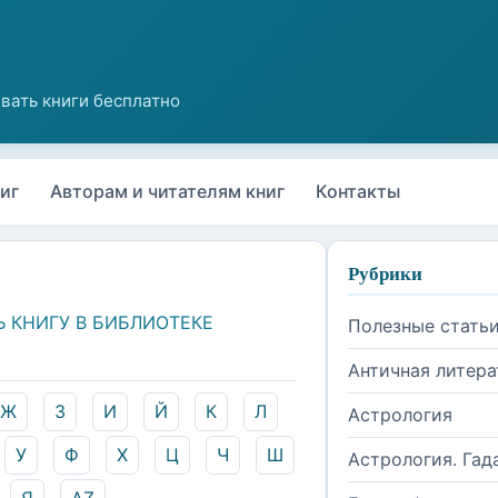
иг
Авторам и читателям книг
Контакты
Рубрики
Ь КНИГУ В БИБЛИОТЕКЕ
Полезные стать
Античная литера
Ж
З
И
Й
К
Л
Астрология
У
Ф
Х
Ц
Ч
Ш
Астрология. Гад