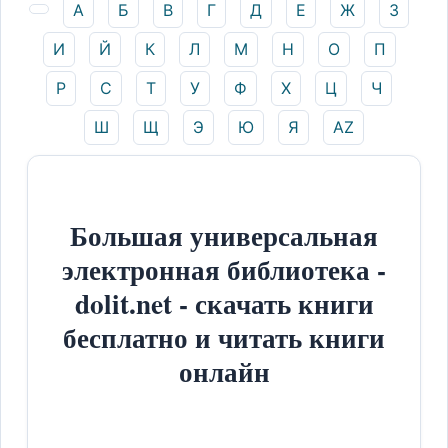
А
Б
В
Г
Д
Е
Ж
З
И
Й
К
Л
М
Н
О
П
Р
С
Т
У
Ф
Х
Ц
Ч
Ш
Щ
Э
Ю
Я
AZ
Большая универсальная
электронная библиотека -
dolit.net - скачать книги
бесплатно и читать книги
онлайн