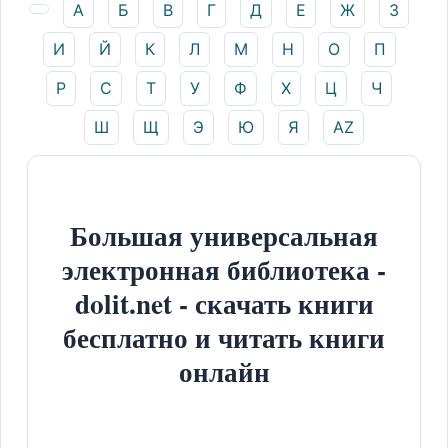
А
Б
В
Г
Д
Е
Ж
З
И
Й
К
Л
М
Н
О
П
Р
С
Т
У
Ф
Х
Ц
Ч
Ш
Щ
Э
Ю
Я
AZ
Большая универсальная
электронная библиотека -
dolit.net - скачать книги
бесплатно и читать книги
онлайн