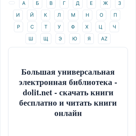
А
Б
В
Г
Д
Е
Ж
З
И
Й
К
Л
М
Н
О
П
Р
С
Т
У
Ф
Х
Ц
Ч
Ш
Щ
Э
Ю
Я
AZ
Большая универсальная
электронная библиотека -
dolit.net - скачать книги
бесплатно и читать книги
онлайн