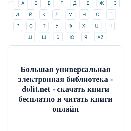
А
Б
В
Г
Д
Е
Ж
З
И
Й
К
Л
М
Н
О
П
Р
С
Т
У
Ф
Х
Ц
Ч
Ш
Щ
Э
Ю
Я
AZ
Большая универсальная
электронная библиотека -
dolit.net - скачать книги
бесплатно и читать книги
онлайн